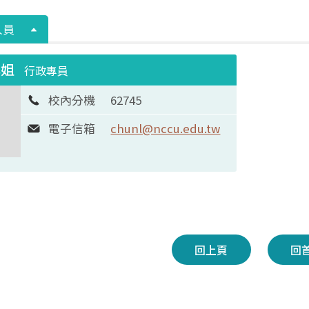
人員
小姐
行政專員
校內分機
62745
電子信箱
chunl@nccu.edu.tw
回上頁
回