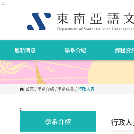
:::
跳
到
主
要
內
容
區
塊
最新消息
學系介紹
課程資
首頁
/
學系介紹
/
學系成員
/
行政人員
:::
:::
學系介紹
行政人