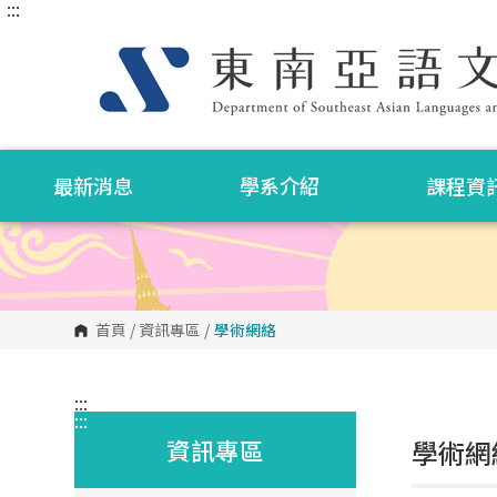
:::
跳
到
主
要
內
容
區
塊
最新消息
學系介紹
課程資
首頁
/
資訊專區
/
學術網絡
:::
:::
資訊專區
學術網