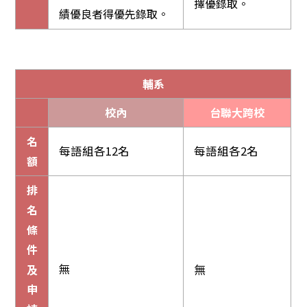
擇優錄取。
績優良者得優先錄取。
輔系
校內
台聯大跨校
名
每語組各12名
每語組各2名
額
排
名
條
件
無
及
無
申