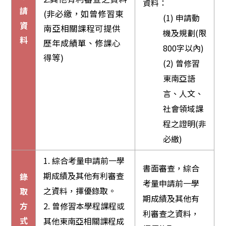
資料：
請
(非必繳，如曾修習東
(1) 申請動
資
南亞相關課程可提供
機及規劃(限
料
歷年成績單、修課心
800字以內)
得等)
(2) 曾修習
東南亞語
言、人文、
社會領域課
程之證明(非
必繳)
1. 綜合考量申請前一學
書面審查，綜合
期成績及其他有利審查
錄
考量申請前一學
之資料，擇優錄取。
取
期成績及其他有
方
2. 曾修習本學程課程或
利審查之資料，
式
其他東南亞相關課程成