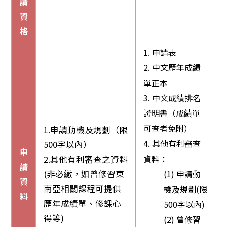
請
資
格
1.
申請表
2.
中文歷年成績
單正本
3.
中文成績排名
證明書（成績單
可查者免附）
1.申請動機及規劃（限
4.
其他有利審查
500字以內）
申
資料：
2.其他有利審查之資料
請
(非必繳，如曾修習東
(1) 申請動
資
南亞相關課程可提供
機及規劃(限
料
歷年成績單、修課心
500字以內)
得等)
(2) 曾修習