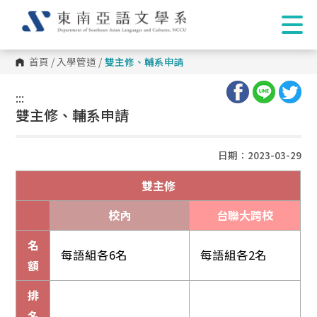
首頁
/
入學管道
/
雙主修、輔系申請
:::
:::
雙主修、輔系申請
日期：2023-03-29
雙主修
校內
台聯大跨校
名
每語組各6名
每語組各2名
額
排
名