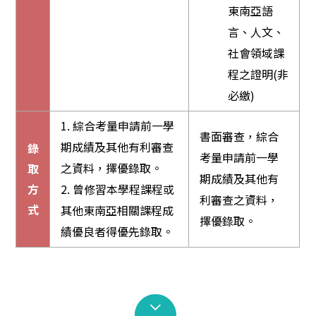
東南亞語
言、人文、
社會領域課
程之證明(非
必繳)
1. 綜合考量申請前一學
書面審查，綜合
期成績及其他有利審查
錄
考量申請前一學
之資料，擇優錄取。
取
期成績及其他有
方
2. 曾修習本學程課程或
利審查之資料，
式
其他東南亞相關課程成
擇優錄取。
績優良者得優先錄取。