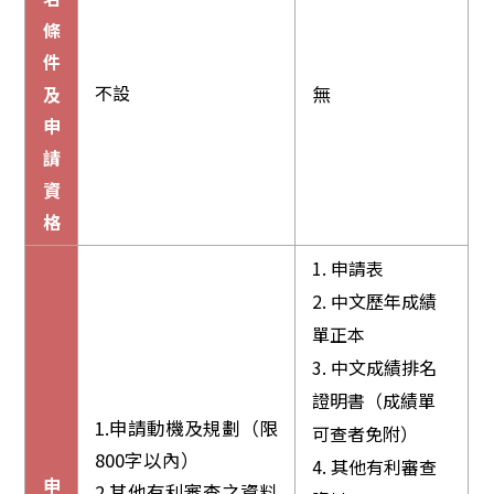
條
件
不設
及
無
申
請
資
格
1.
申請表
2.
中文歷年成績
單正本
3.
中文成績排名
證明書（成績單
1.申請動機及規劃（限
可查者免附）
800字以內）
4.
其他有利審查
申
2.其他有利審查之資料