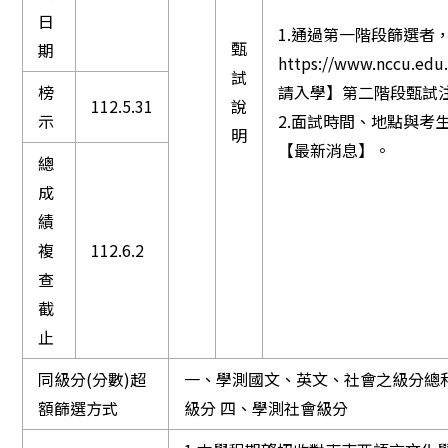
日
1.通過第一階段篩選者
甄
期
https://www.ncc
試
榜
請入學】第二階段甄試
112.5.31
說
示
2.面試時間、地點與考
明
【最新消息】。
總
成
績
複
112.6.2
查
截
止
同級分(分數)超
一、學測國文、英文、社會之級分總和
額篩選方式
級分 四、學測社會級分