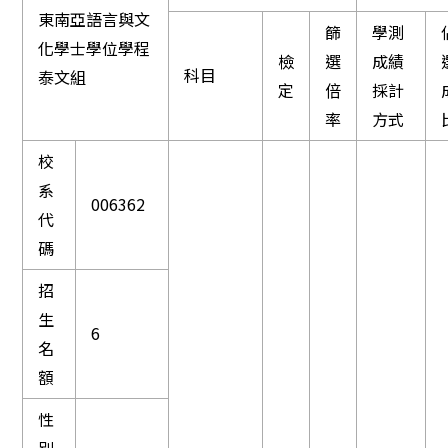
東南亞語言與文
篩
學測
化學士學位學程
檢
選
成績
科目
泰文組
定
倍
採計
率
方式
校
系
006362
代
碼
招
生
6
名
額
性