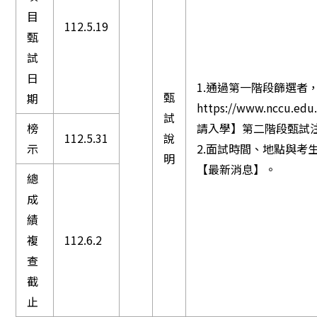
目
112.5.19
甄
試
日
1.通過第一階段篩選者
甄
期
https://www.ncc
試
榜
請入學】第二階段甄試
112.5.31
說
示
2.面試時間、地點與考
明
【最新消息】。
總
成
績
複
112.6.2
查
截
止