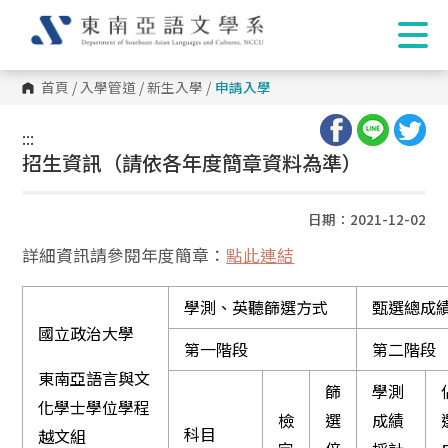
首頁
/
入學管道
/
新生入學
/
申請入學
:::
:::
招生資訊（請依各年度簡章資料為準）
日期：2021-12-02
詳細資訊請參閱年度簡章：
點此連結
學測、英聽篩選方式
甄選總成
國立政治大學
第一階段
第二階段
東南亞語言與文
篩
學測
化學士學位學程
檢
選
成績
科目
越文組