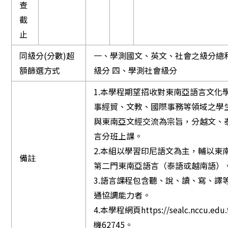
查
截
止
同級分(分數)超
一、學測國文、英文、社會之級分總和
額篩選方式
級分 四、學測社會級分
1.本學程期望招收對東南亞語言文化
事經貿、文教、國際事務等領域之學
與東南亞文經交流為宗旨，分越文、
言分班上課。
2.本組以學習印尼語文為主，輔以東
備註
第二門東南亞語言（泰語或越南語）
3.語言課程包含聽、說、讀、寫、譯
通協調能力者。
4.本學程網頁https://sealc.nccu.e
機62745。