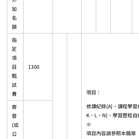
加
名
額
指
定
項
目
1300
甄
試
項目：
費
修課紀錄(A)、課程學習成
寄
K、L、N)、學習歷程自述
發
※
(或
項目內容請參照本簡章
公