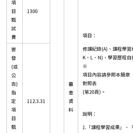
項
目
1300
甄
試
項目：
費
修課紀錄(A)、課程學習成
寄
K、L、N)、學習歷程自述
發
※
(或
項目內容請參照本簡章
公
對照表
告)
審
(第20頁)。
指
查
定
112.3.31
資
項
料
說明：
目
甄
1.「課程學習成果」、