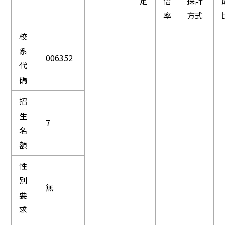
定
倍
採計
率
方式
校
系
006352
代
碼
招
生
7
名
額
性
別
無
要
求