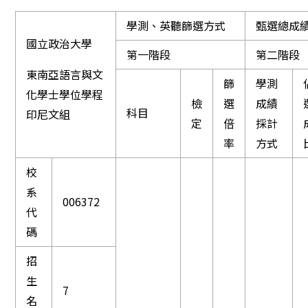
學測、英聽篩選方式
甄選總成
國立政治大學
第一階段
第二階段
東南亞語言與文
篩
學測
化學士學位學程
檢
選
成績
科目
印尼文組
定
倍
採計
率
方式
校
系
006372
代
碼
招
生
7
名