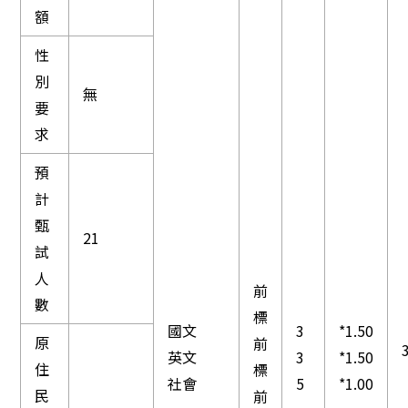
額
性
別
無
要
求
預
計
甄
21
試
人
前
數
標
國文
3
*1.50
原
前
英文
3
*1.50
住
標
社會
5
*1.00
民
前