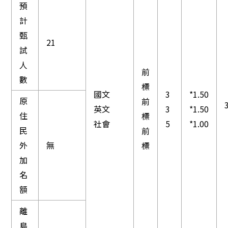
預
計
甄
21
試
人
前
數
標
國文
3
*1.50
原
前
英文
3
*1.50
住
標
社會
5
*1.00
民
前
外
無
標
加
名
額
離
島