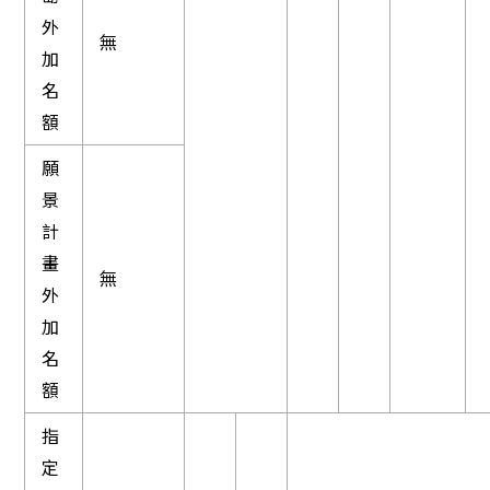
外
無
加
名
額
願
景
計
畫
無
外
加
名
額
指
定