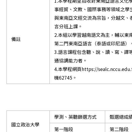
1.本學程期望招收對東南亞語言文化
事經貿、文教、國際事務等領域之學
與東南亞文經交流為宗旨，分越文、
言分班上課。
2.本組以學習越南語文為主，輔以東
備註
第二門東南亞語言（泰語或印尼語）
3.語言課程包含聽、說、讀、寫、譯
通協調能力者。
4.本學程網頁https://sealc.nccu.e
機62745。
學測、英聽篩選方式
甄選總成
國立政治大學
第一階段
第二階段