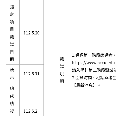
指
定
項
目
112.5.20
甄
試
日
1.通過第一階段篩選者
甄
期
https://www.ncc
試
榜
請入學】第二階段甄試
112.5.31
說
示
2.面試時間、地點與考
明
【最新消息】。
總
成
績
複
112.6.2