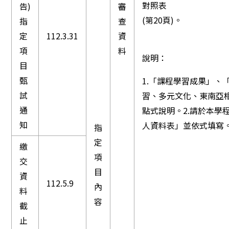
對照表
告)
審
(第20頁)。
指
查
定
112.3.31
資
項
料
說明：
目
甄
1.「課程學習成果」、
試
習、多元文化、東南亞
通
點式說明。2.請於本學
知
人資料表」並依式填寫
指
定
繳
項
交
目
資
112.5.9
內
料
容
截
止