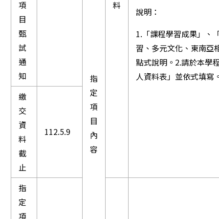
項
料
說明：
目
甄
1.「課程學習成果」、
試
習、多元文化、東南亞
通
點式說明。2.請於本學
知
人資料表」並依式填寫
指
定
繳
項
交
目
資
112.5.9
內
料
容
截
止
指
定
項