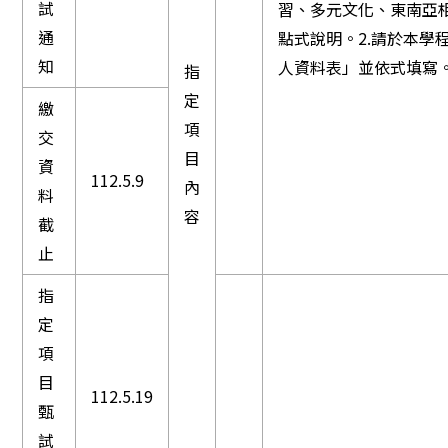
試
習、多元文化、東南亞
通
點式說明。2.請於本學
知
人資料表」並依式填寫
指
定
繳
項
交
目
資
112.5.9
內
料
容
截
止
指
定
項
目
112.5.19
甄
試