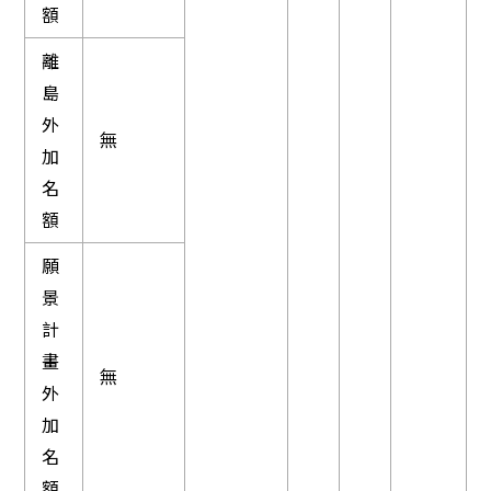
額
離
島
外
無
加
名
額
願
景
計
畫
無
外
加
名
額