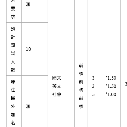
別
無
要
求
預
計
甄
18
試
人
前
數
標
國文
3
*1.50
原
前
英文
3
*1.50
住
標
社會
5
*1.00
民
前
外
無
標
加
名