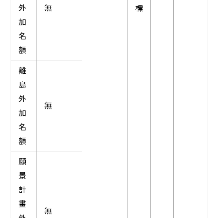
外
無
標
加
名
額
離
島
外
無
加
名
額
願
景
計
畫
無
外