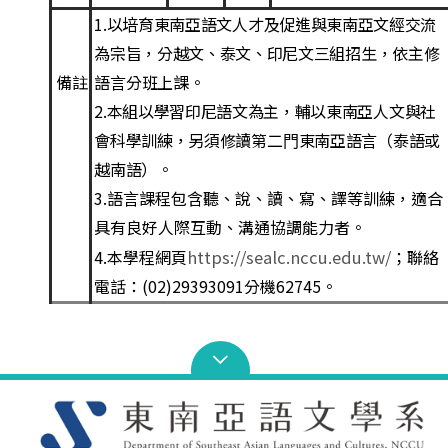
1
.
以培育東南亞語文
⼈
才及促進與東南亞文經交流
為宗旨，分越文、泰文、印尼文三組招
⽣
，依主修
語
⾔
分班上課。
備註
2
.
本組以學習印尼語文為主，輔以東南亞
⼈
文與社
會科學訓練，另須修讀第
⼆⾨
東南亞語
⾔
（
泰語或
越南
語）
。
3.
語
⾔
課程包含聽、說、讀、寫、譯等訓練，適合
具有良好
⼈
際互動、溝通協調能
⼒
者。
4.本學程網頁
https://sealc.nccu.edu.tw/
；聯絡
電話：(02)29393091分機62745。