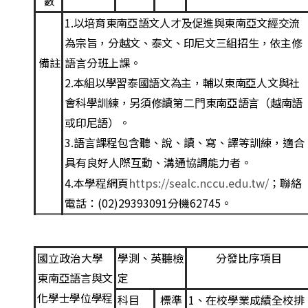
數
1
.
以培育東南亞語文
⼈
才及促進與東南亞文經交流
為宗旨，分越文、泰文、印尼文三組招
⽣
，依主修
語
⾔
分班上課。
備註
2
.
本組以學習泰國語文為主，輔以東南亞
⼈
文與社
會科學訓練，另須修讀第
⼆⾨
東南亞語
⾔
（
越南語
或印
尼語）
。
3.
語
⾔
課程包含聽、說、讀、寫、譯等訓練，適合
具有良好
⼈
際互動、溝通協調能
⼒
者。
4.本學程網頁
https://sealc.nccu.edu.tw/
；聯絡
電話：(02)29393091分機62745。
國立政治大學
學測、英聽檢
分發比序項目
定
東南亞語言與文
化學士學位學程
科目
標準
1
、在校學業成績全校排