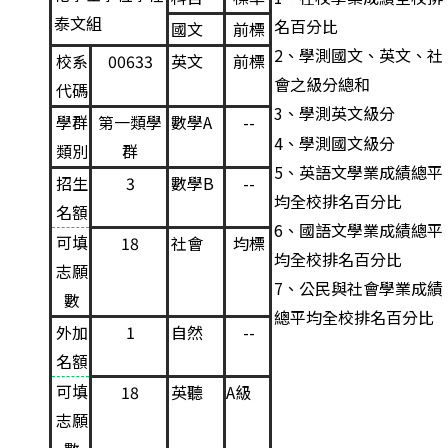
泰
文組
名百分比
國文
前標
2
、學測國文、英文、社
校系
00633
英文
前標
會之級分總和
代碼
3
、學測英文級分
學群
第一類學
數學A
--
4
、學測國文級分
類別
群
5
、英語文學業成績總平
招生
3
數學B
--
均全校排名百分比
名額
6
、國語文學業成績總平
可填
18
社會
均標
均全校排名百分比
志願
7
、公民與社會學業成績
數
總平均全校排名百分比
外加
1
自然
--
名額
可填
A級
18
英聽
志願