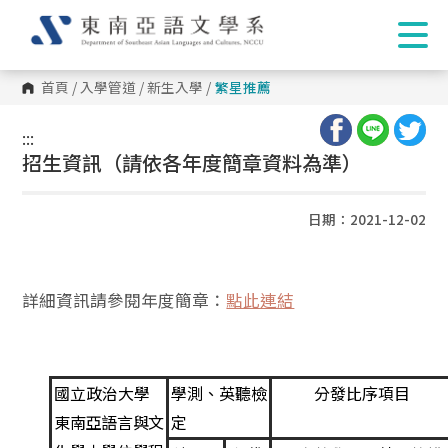
首頁
/
入學管道
/
新生入學
/
繁星推薦
:::
:::
招生資訊（請依各年度簡章資料為準）
日期：2021-12-02
詳細資訊請參閱年度簡章：
點此連結
國立政治大學
學測、英聽檢
分發比序項目
定
東南亞語言與文