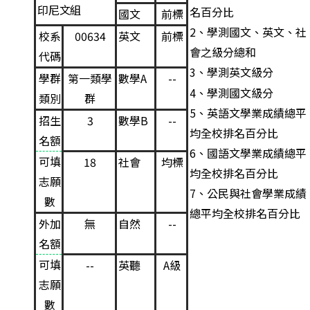
印
尼文組
名百分比
國文
前標
2
、學測國文、英文、社
校系
00634
英文
前標
會之級分總和
代碼
3
、學測英文級分
學群
第一類學
數學A
--
4
、學測國文級分
類別
群
5
、英語文學業成績總平
招生
3
數學B
--
均全校排名百分比
名額
6
、國語文學業成績總平
可填
18
社會
均標
均全校排名百分比
志願
7
、公民與社會學業成績
數
總平均全校排名百分比
外加
無
自然
--
名額
可填
--
英聽
A級
志願
數