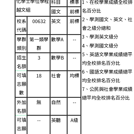
化學士學位學程
科目
標準
1
、在校學業成績全校排
越
文組
名百分比
國文
前標
2
、學測國文、英文、社
校系
00632
英文
前標
會之級分總和
代碼
3
、學測英文級分
學群
第一類學
數學A
--
4
、學測國文級分
類別
群
5
、英語文學業成績總平
招生
3
數學B
--
均全校排名百分比
名額
6
、國語文學業成績總平
可填
18
社會
均標
均全校排名百分比
志願
7
、公民與社會學業成績
數
總平均全校排名百分比
外加
無
自然
--
名額
可填
--
英聽
A級
志願