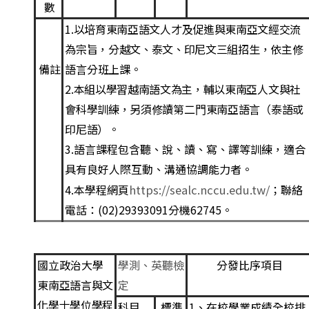
數
1
.
以培育東南亞語文
⼈
才及促進與東南亞文經交流
為宗旨，分越文、泰文、印尼文三組招
⽣
，依主修
語
⾔
分班上課。
備註
2
.
本組以學習越南語文為主，輔以東南亞
⼈
文與社
會科學訓練，另須修讀第
⼆⾨
東南亞語
⾔
（
泰語或
印尼
語）
。
3.
語
⾔
課程包含聽、說、讀、寫、譯等訓練，適合
具有良好
⼈
際互動、溝通協調能
⼒
者。
4.本學程網頁
https://sealc.nccu.edu.tw/
；聯絡
電話：(02)29393091分機62745。
國立政治大學
學測、英聽檢
分發比序項目
定
東南亞語言與文
化學士學位學程
科目
標準
1
、在校學業成績全校排