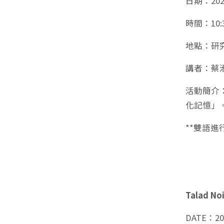
日期：2025
時間：10:3
地點：研究
講者：蔡
活動簡介
化記憶」
**雙語進
Talad No
DATE：202