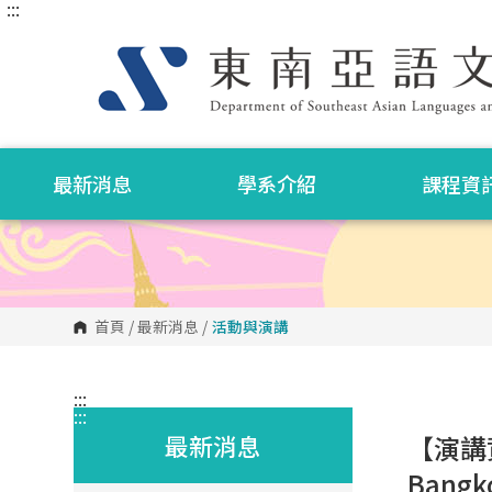
:::
跳
到
主
要
內
容
區
塊
最新消息
學系介紹
課程資
首頁
/
最新消息
/
活動與演講
:::
:::
最新消息
【演講資訊
Bangk