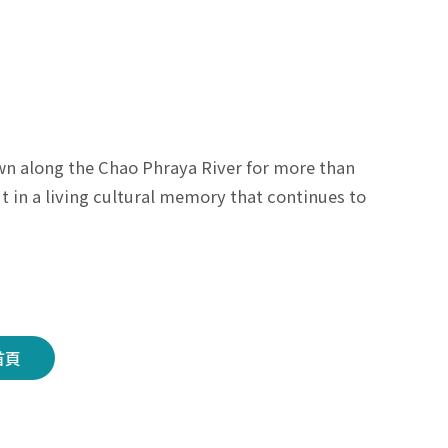
along the Chao Phraya River for more than
but in a living cultural memory that continues to
首頁