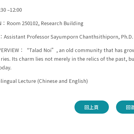
30 –12:00
：Room 250102, Research Building
Assistant Professor Sayumporn Chanthsithiporn, Ph.D.
ERVIEW：“Talad Noi”, an old community that has grown 
ies. Its charm lies not merely in the relics of the past, 
oday.
ngual Lecture (Chinese and English)
回上頁
回