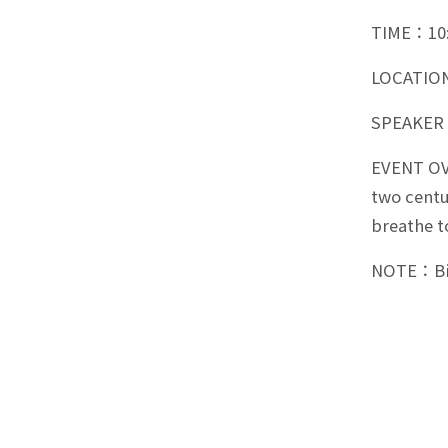
TIME：10:
LOCATION
SPEAKER：
EVENT OV
two centur
breathe t
NOTE：Bili