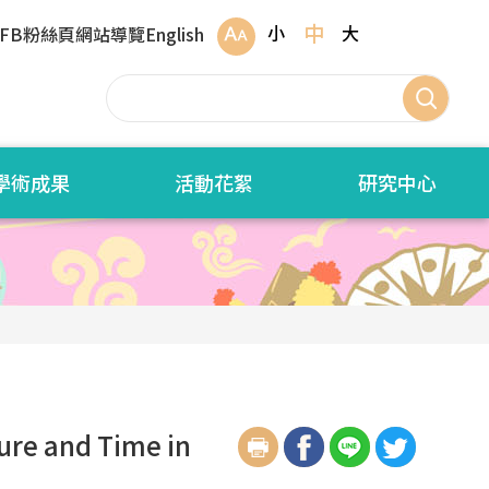
中
小
大
FB粉絲頁
網站導覽
English
學術成果
活動花絮
研究中心
re and Time in