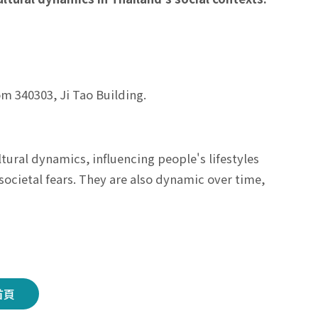
 340303, Ji Tao Building.
ural dynamics, influencing people's lifestyles
societal fears. They are also dynamic over time,
首頁