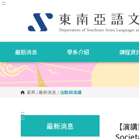
:::
跳
到
主
要
內
容
區
塊
最新消息
學系介紹
課程資
首頁
/
最新消息
/
活動與演講
:::
:::
最新消息
【演講資訊
Societ