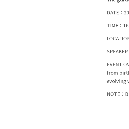
DATE：2025
TIME：16:
LOCATION：
SPEAKER：
EVENT OVE
from birt
evolving 
NOTE：Bili