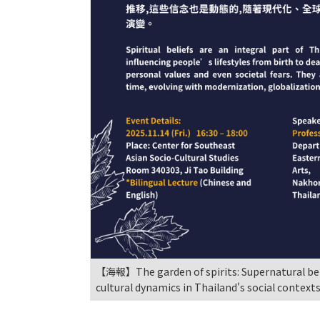
【海報】The garden of spirits: Supernatural belie
cultural dynamics in Thailand's social context