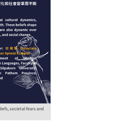
fs, societal fears and
s