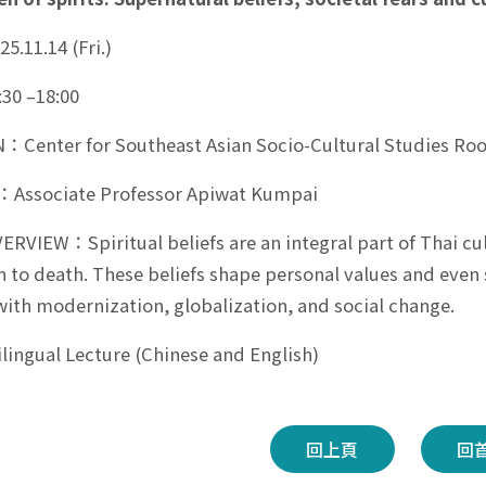
.11.14 (Fri.)
30 –18:00
Center for Southeast Asian Socio-Cultural Studies Room
Associate Professor Apiwat Kumpai
RVIEW：Spiritual beliefs are an integral part of Thai cult
h to death. These beliefs shape personal values and even 
with modernization, globalization, and social change.
ngual Lecture (Chinese and English)
回上頁
回