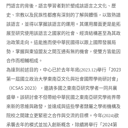
門語言的背後，語言學習者對於塑成該語言之文化、歷
史、宗教以及民族性都應有深刻的了解與體悟，以致熟諳
該語言，並得以掌握該語言的運用。其運用層面更是能拓
展至研究使用該語言之國家的社會、經濟結構甚至為其政
治政策走向。這能進而使中華民國得以跟上國際發展局
勢，掌握與東協盟友之間互通有無的機會，使雙方皆能因
合作而相輔相成。
2023
為達到前述目的，中心已於去年年底(2023.12)舉行「
第一屆國立政治大學東南亞文化與社會國際學術研討會」
ICSAS 2023
（
），邀請多國之東南亞研究學者一同共襄
盛舉。該研討會不但帶給中華民國之東南亞研究學術界帶
來新的思維與啟發，並達成與這些學者隸屬之學術機構及
院校之間建立更緊密之合作與交流的目標。今年(2024)欲
2024
承襲去年的模式並加入創新概念，除續將舉行「
第