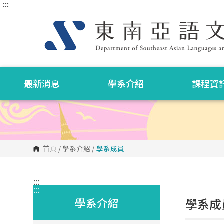
:::
跳
到
主
要
內
容
區
塊
最新消息
學系介紹
課程資
首頁
/
學系介紹
/
學系成員
:::
:::
學系介紹
學系成